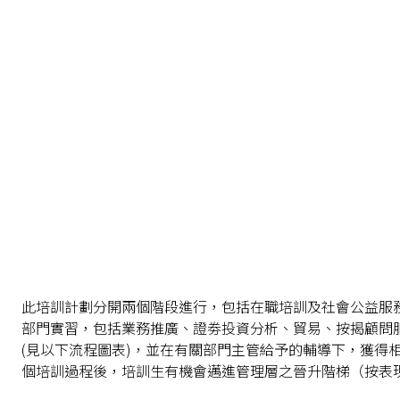
此培訓計劃分開兩個階段進行，包括在職培訓及社會公益服
部門實習，包括業務推廣、證劵投資分析、貿易、按揭顧問
(見以下流程圖表)，並在有關部門主管給予的輔導下，獲得
個培訓過程後，培訓生有機會邁進管理層之晉升階梯（按表