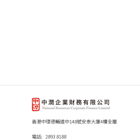
際利率，則不得強制執行，而放債
不少於 $1,000,000 的公司
本條例第25 條訂定，在強制執
法庭可查察該協議的條款，以視該等
該理由而推定該利率過高)，而法
$1,000,000 的公司作出的貸
香港中環德輔道中148號安泰大廈4樓全層
電話: 2893 8188