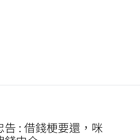
議則不受影響。對於向繳足款股本
人或保證人本人向法庭申請濟助時，
或立法局所訂的其他利率，即可單憑
均公平。對於向繳足款股本不少於
忠告 : 借錢梗要還，咪