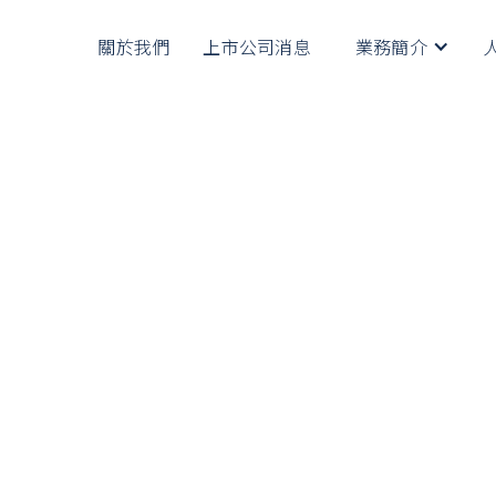
關於我們
上市公司消息
業務簡介
要，對保障訂立貸款協議的各方均至為重要，應小心閱讀。該撮
人進行的交易
作出貸款的規定。每份貸款協議須以書面訂立，並由借款人於該協議
的一份協議摘記，連同本撮要一份給予借款人。該摘記須載有該
規定的協議不得予以強制執行，除非法庭信納不強制執行該協議並
提出書面要求及就有關開支而支付訂明費用，則放債人須將該借款人
項及利率 ) 的結算書正本及副本一份給予借款人。借款人須在
此簽註的該結算書副本交回該放債人。放債人則須在與該結算書
，即屬犯罪。如借款人提出書面要求，放債人亦須供給與該宗貸
內提出超過一次。放債人如無充分理由而沒有遵照本段所述的要