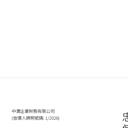
人亦可被檢控。此最高利率可由立法局予以變更，但已存在的協
作出的貸款或作出如此貸款的人，本條並不適用。​
行貸款協議或強制執行貸款保證的法庭法律程序中，或在借款人本
條款是否極之不公平或利率過高( 實際利率如超逾年息48% 
庭在顧及所有情況後，可將該協議的條款更改，使其對協議各方
款或作出如此貸款的人，本條並不適用。
中潤企業財務有限公司
(放債人牌照號碼: 1/2026)