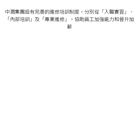
中潤集團設有完善的進修培訓制度，分別從「入職實習」、
「內部培訓」及「專業進修」，協助員工加強能力和晉升加
薪
進修培訓制度